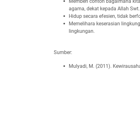
Memberi contoh bagaimana kita h
agama, dekat kepada Allah Swt.
Hidup secara efesien, tidak berf
Memelihara keserasian lingkun
lingkungan.
Sumber:
Mulyadi, M. (2011). Kewirausahaa