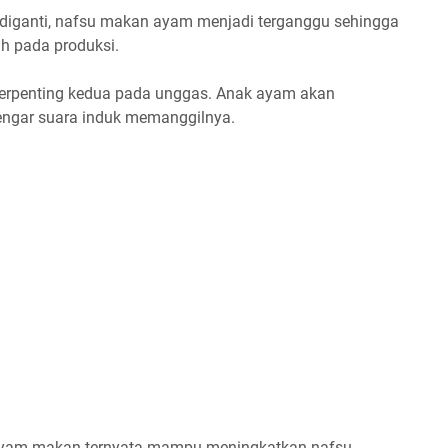
 diganti, nafsu makan ayam menjadi terganggu sehingga
h pada produksi.
terpenting kedua pada unggas. Anak ayam akan
engar suara induk memanggilnya.
u ayam makan ternyata mampu meningkatkan nafsu