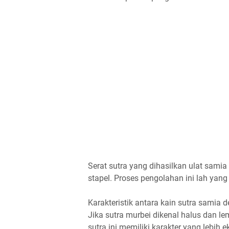
Serat sutra yang dihasilkan ulat samia 
stapel. Proses pengolahan ini lah ya
Karakteristik antara kain sutra samia
Jika sutra murbei dikenal halus dan le
sutra ini memiliki karakter yang lebih e