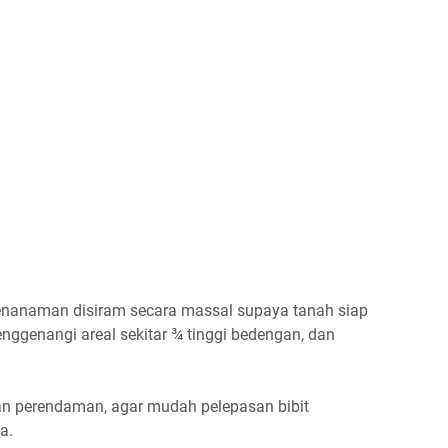
penanaman disiram secara massal supaya tanah siap
genangi areal sekitar ¾ tinggi bedengan, dan
an perendaman, agar mudah pelepasan bibit
da.