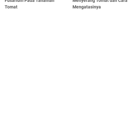
Fusarium Pada Tanaman
Menyerang Tomat dan Cara
Tomat
Mengatasinya