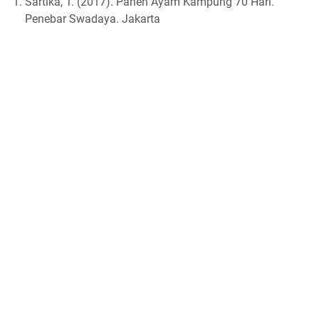
Sartika, T. (2017). Panen Ayam Kampung 70 Hari.
Penebar Swadaya. Jakarta